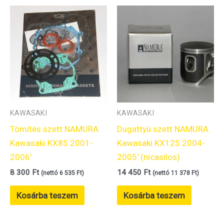
KAWASAKI
KAWASAKI
Tömítés szett NAMURA
Dugattyú szett NAMURA
Kawasaki KX85 2001-
Kawasaki KX125 2004-
2006′
2005′ (nicasilos)
8 300
Ft
14 450
Ft
(nettó
6 535
Ft
)
(nettó
11 378
Ft
)
Kosárba teszem
Kosárba teszem