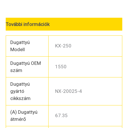
2004'
67,35
mm
További információk
mennyiség
Dugattyú
KX-250
Modell
Dugattyú OEM
1550
szám
Dugattyú
gyártó
NX-20025-4
cikkszám
(A) Dugattyú
67.35
átmérő