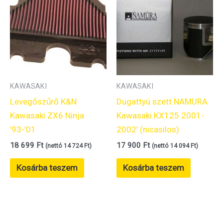
KAWASAKI
KAWASAKI
Levegőszűrő K&N
Dugattyú szett NAMURA
Kawasaki ZX6 Ninja
Kawasaki KX125 2001-
’93-’01
2002′ (nicasilos)
18 699
Ft
17 900
Ft
(nettó
14 724
Ft
)
(nettó
14 094
Ft
)
Kosárba teszem
Kosárba teszem