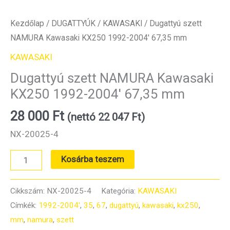
Kezdőlap
/
DUGATTYÚK
/
KAWASAKI
/ Dugattyú szett
NAMURA Kawasaki KX250 1992-2004′ 67,35 mm
KAWASAKI
Dugattyú szett NAMURA Kawasaki
KX250 1992-2004′ 67,35 mm
28 000
Ft
(nettó
22 047
Ft
)
NX-20025-4
Dugattyú
Kosárba teszem
szett
NAMURA
Cikkszám:
NX-20025-4
Kategória:
KAWASAKI
Kawasaki
Címkék:
1992-2004'
,
35
,
67
,
dugattyú
,
kawasaki
,
kx250
,
KX250
mm
,
namura
,
szett
1992-