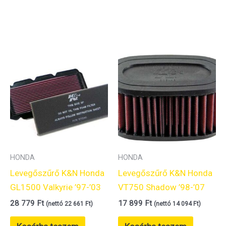
HONDA
HONDA
Levegőszűrő K&N Honda
Levegőszűrő K&N Honda
GL1500 Valkyrie ’97-’03
VT750 Shadow ’98-’07
28 779
Ft
17 899
Ft
(nettó
22 661
Ft
)
(nettó
14 094
Ft
)