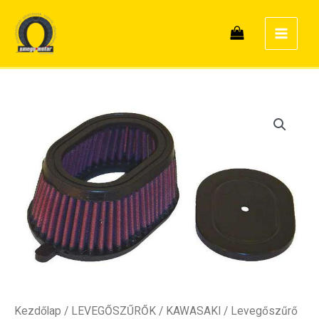
Skip
to
content
Kezdőlap
/
LEVEGŐSZŰRŐK
/
KAWASAKI
/ Levegőszűrő