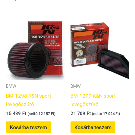
BMW
BMW
BM-1298 K&N sport
BM-1299 K&N sport
levegőszűrő
levegőszűrő
15 439
Ft
21 709
Ft
(nettó
12 157
Ft
)
(nettó
17 094
Ft
)
Kosárba teszem
Kosárba teszem