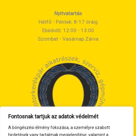
Nyitvatartás
Hétfő - Péntek: 8-17 óráig
Ebédidő: 12:00 - 13:00
Szombat - Vasárnap Zárva
Fontosnak tartjuk az adatok védelmét
A böngészési élmény fokozása, a személyre szabott
hirdetések vagy tartalmak megjelenítése, valamint a