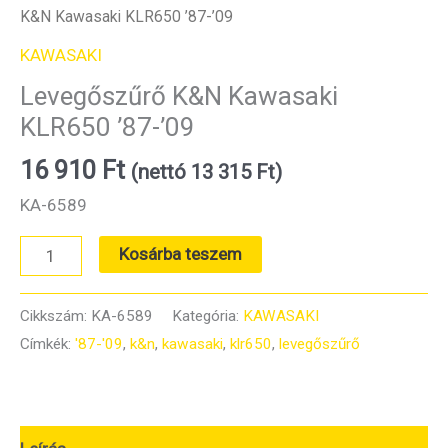
K&N Kawasaki KLR650 ’87-’09
KAWASAKI
Levegőszűrő K&N Kawasaki
KLR650 ’87-’09
16 910
Ft
(nettó
13 315
Ft
)
KA-6589
Levegőszűrő
Kosárba teszem
K&N
Kawasaki
Cikkszám:
KA-6589
Kategória:
KAWASAKI
KLR650
Címkék:
'87-'09
,
k&n
,
kawasaki
,
klr650
,
levegőszűrő
'87-
'09
mennyiség