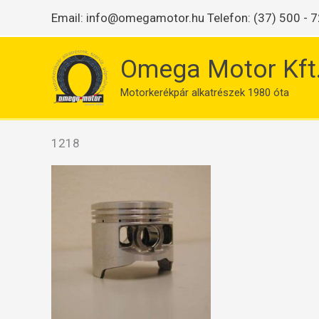
Skip
Email:
info@omegamotor.hu
Telefon: (37) 500 - 7
to
content
Omega Motor Kft
Motorkerékpár alkatrészek 1980 óta
Kezdőlap
/ “1218” címkével rendelkező termékek
1218