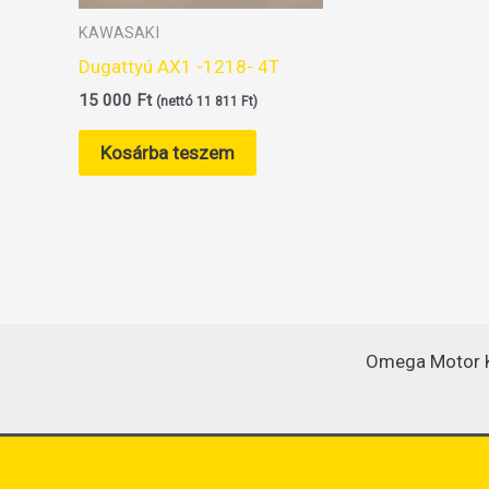
KAWASAKI
Dugattyú AX1 -1218- 4T
15 000
Ft
(nettó
11 811
Ft
)
Kosárba teszem
Omega Motor K