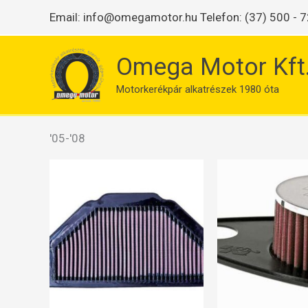
Skip
Email:
info@omegamotor.hu
Telefon: (37) 500 - 7
to
content
Omega Motor Kft
Motorkerékpár alkatrészek 1980 óta
Kezdőlap
/ “'05-'08” címkével rendelkező termékek
'05-'08