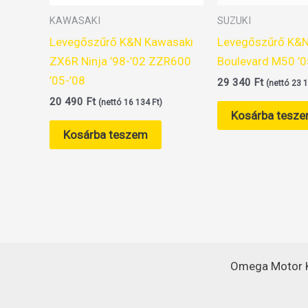
KAWASAKI
SUZUKI
Levegőszűrő K&N Kawasaki
Levegőszűrő K&N
ZX6R Ninja ’98-’02 ZZR600
Boulevard M50 ’0
’05-’08
29 340
Ft
(nettó
23 
20 490
Ft
(nettó
16 134
Ft
)
Kosárba tesz
Kosárba teszem
Omega Motor K