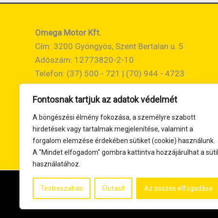
Omega Motor Kft.
Cím: 3200 Gyöngyös, Szent Bertalan u. 5
Adószám: 12773820-2-10
Telefon: (37) 500 - 721 | (70) 944 - 4723
Email:
info@omegamotor.hu
Fontosnak tartjuk az adatok védelmét
A böngészési élmény fokozása, a személyre szabott
hirdetések vagy tartalmak megjelenítése, valamint a
forgalom elemzése érdekében sütiket (cookie) használunk.
A "Mindet elfogadom" gombra kattintva hozzájárulhat a süti
használatához.
Testreszabás
Elutasít
Az összes elfogadása