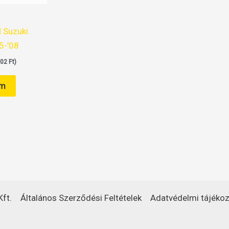
 Suzuki
5-’08
102
Ft
)
em
ft.
Általános Szerződési Feltételek
Adatvédelmi tájékoz