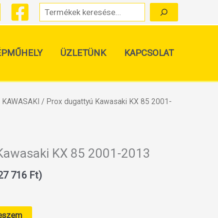
Keresés
ÉPMŰHELY
ÜZLETÜNK
KAPCSOLAT
/
KAWASAKI
/ Prox dugattyú Kawasaki KX 85 2001-
 Kawasaki KX 85 2001-2013
27 716
Ft
)
teszem