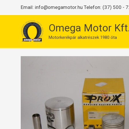
Skip
Email:
info@omegamotor.hu
Telefon: (37) 500 - 7
to
content
Omega Motor Kft
Motorkerékpár alkatrészek 1980 óta