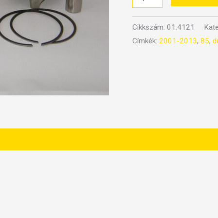
dugattyú
Kawasaki
Cikkszám:
01.4121
Kate
KX
Címkék:
2001-2013
,
85
,
d
85
2001-
2013
mennyiség