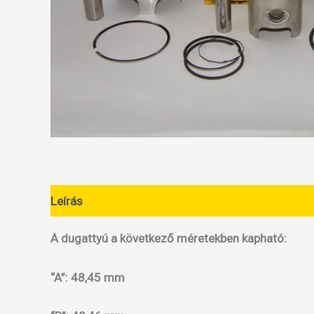
Leírás
További információk
A dugattyú a következő méretekben kapható:
“A”: 48,45 mm