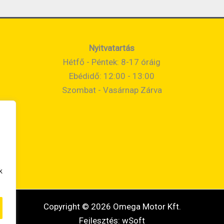
Nyitvatartás
Hétfő - Péntek: 8-17 óráig
Ebédidő: 12:00 - 13:00
Szombat - Vasárnap Zárva
k
Copyright © 2026 Omega Motor Kft.
Fejlesztés:
wSoft