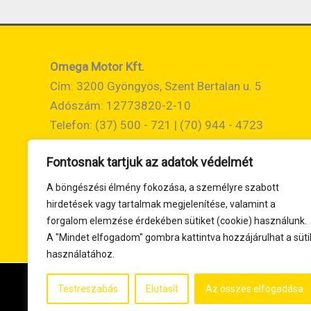
Omega Motor Kft.
Cím: 3200 Gyöngyös, Szent Bertalan u. 5
Adószám: 12773820-2-10
Telefon: (37) 500 - 721 | (70) 944 - 4723
Email:
info@omegamotor.hu
Fontosnak tartjuk az adatok védelmét
A böngészési élmény fokozása, a személyre szabott
hirdetések vagy tartalmak megjelenítése, valamint a
forgalom elemzése érdekében sütiket (cookie) használunk.
A "Mindet elfogadom" gombra kattintva hozzájárulhat a süti
használatához.
Testreszabás
Elutasít
Az összes elfogadása