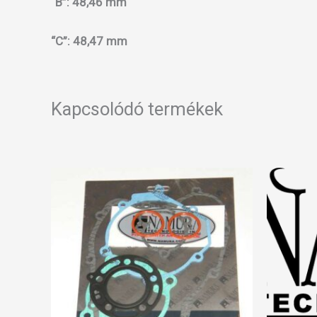
“B”: 48,46 mm
“C”: 48,47 mm
Kapcsolódó termékek