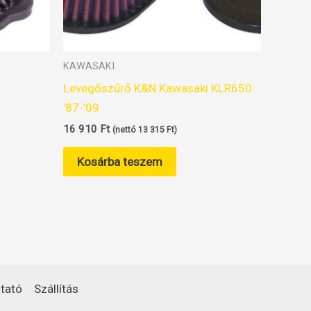
KAWASAKI
Levegőszűrő K&N Kawasaki KLR650
’87-’09
16 910
Ft
(nettó
13 315
Ft
)
Kosárba teszem
tató
Szállítás