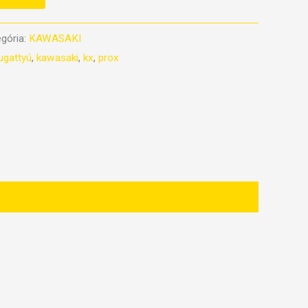
gória:
KAWASAKI
ugattyú
,
kawasaki
,
kx
,
prox