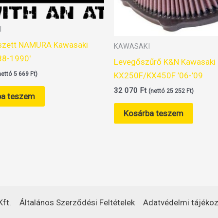
I
szett NAMURA Kawasaki
KAWASAKI
88-1990′
Levegőszűrő K&N Kawasaki
KX250F/KX450F ’06-’09
nettó
5 669
Ft
)
32 070
Ft
(nettó
25 252
Ft
)
ba teszem
Kosárba teszem
ft.
Általános Szerződési Feltételek
Adatvédelmi tájékoz