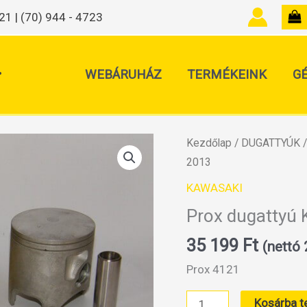
21 | (70) 944 - 4723
.
WEBÁRUHÁZ
TERMÉKEINK
G
Kezdőlap
/
DUGATTYÚK
2013
KAWASAKI
Prox dugattyú
35 199
Ft
(nettó
Prox 4121
Prox
Kosárba 