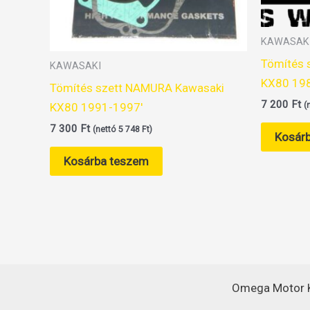
KAWASAK
Tömítés 
KAWASAKI
KX80 19
Tömítés szett NAMURA Kawasaki
7 200
Ft
KX80 1991-1997′
(
7 300
Ft
(nettó
5 748
Ft
)
Kosár
Kosárba teszem
Omega Motor K