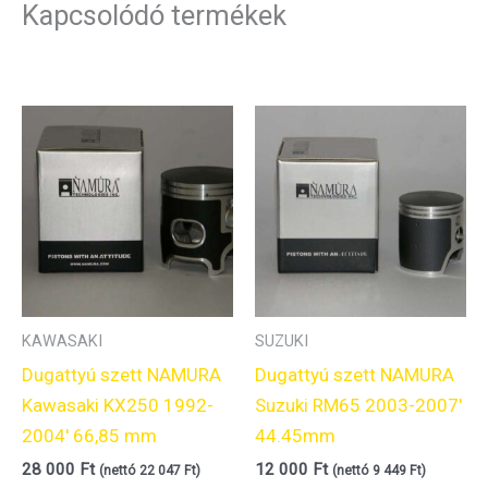
Kapcsolódó termékek
KAWASAKI
SUZUKI
Dugattyú szett NAMURA
Dugattyú szett NAMURA
Kawasaki KX250 1992-
Suzuki RM65 2003-2007′
2004′ 66,85 mm
44.45mm
28 000
Ft
12 000
Ft
(nettó
22 047
Ft
)
(nettó
9 449
Ft
)