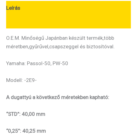
Leírás
További információk
O.E.M. Minőségű Japánban készült termék,több
méretben,gyűrűvel,csapszeggel és biztosítóval.
Yamaha: Passol-50, PW-50
Modell: -2E9-
A dugattyú a következő méretekben kapható:
“STD”: 40,00 mm
“0,25”: 40,25 mm