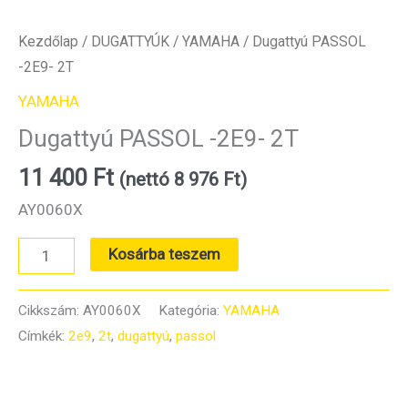
Kezdőlap
/
DUGATTYÚK
/
YAMAHA
/ Dugattyú PASSOL
-2E9- 2T
YAMAHA
Dugattyú PASSOL -2E9- 2T
11 400
Ft
(nettó
8 976
Ft
)
AY0060X
Dugattyú
Kosárba teszem
PASSOL
-2E9-
Cikkszám:
AY0060X
Kategória:
YAMAHA
2T
Címkék:
2e9
,
2t
,
dugattyú
,
passol
mennyiség